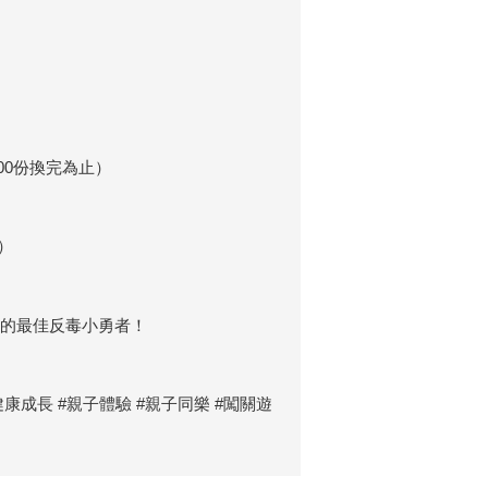
00份換完為止）
）
園的最佳反毒小勇者！
健康成長 #親子體驗 #親子同樂 #闖關遊