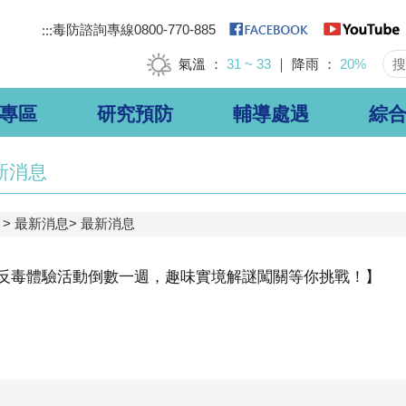
毒防諮詢專線0800-770-885
:::
氣溫
31 ~ 33
降雨
20%
專區
研究預防
輔導處遇
綜
新消息
最新消息
最新消息
反毒體驗活動倒數一週，趣味實境解謎闖關等你挑戰！】