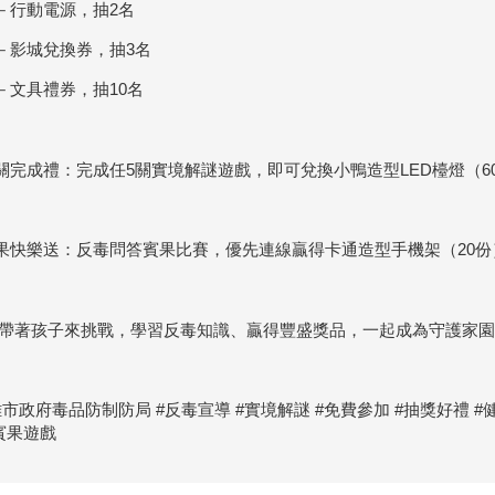
－行動電源，抽2名
－影城兌換券，抽3名
－文具禮券，抽10名
闖關完成禮：完成任5關實境解謎遊戲，即可兌換小鴨造型LED檯燈（6
賓果快樂送：反毒問答賓果比賽，優先連線贏得卡通造型手機架（20份
 快帶著孩子來挑戰，學習反毒知識、贏得豐盛獎品，一起成為守護家
雄市政府毒品防制防局 #反毒宣導 #實境解謎 #免費參加 #抽獎好禮 #
#賓果遊戲