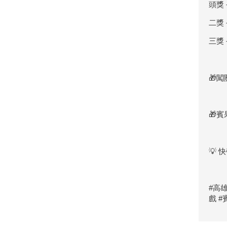
頭獎
二獎
三獎
🎁
🎁
💡
#高
戲 