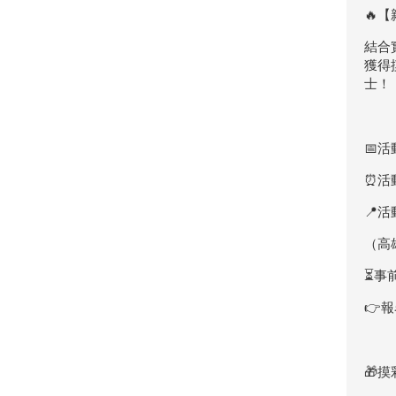
🔥
結合
獲得
士！
📅活
⏰活動
📍
（高
⏳️
👉報名
🎁