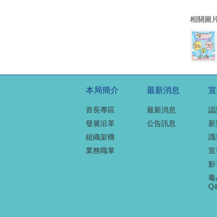
相關圖
本局簡介
最新消息
宣
首長專區
最新消息
認
發展沿革
公告訊息
新
組織架構
識
業務職掌
宣
影
毒
Q