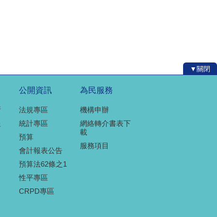
▼關閉
公開資訊
為民服務
所
法規專區
機構申辦
報
統計專區
網絡轉介書表下
載
預算
服務項目
會計報表公告
預算法62條之1
性平專區
CRPD專區