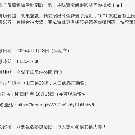
【親子反毒體驗活動倒數一週，趣味實境解謎闖關等你挑戰！🔥】
實境解謎、賓果遊戲、精彩演出等免費親子活動，10/18就在台塑王
摸彩券，有機會抽大獎；完成遊戲更有多項好禮等你帶回家！快帶著
動日期：2025年10月18日（星期六）
時間：14:30-17:30
活動地點：台塑王氏昆仲公園 西側
雄市前鎮區中山三路39號，入口處靠正勤路）
事前報名：即日起 至 10月15日（亦可現場報名）
連結：https://forms.gle/WSZbe2z6yBLiHhhv9
摸彩好禮：只要報名參加活動，每人皆可參摸彩抽大獎！