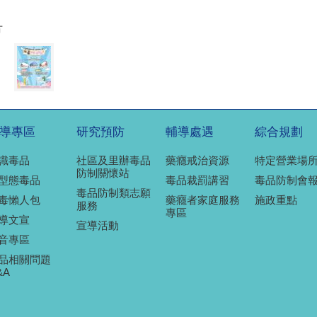
片
導專區
研究預防
輔導處遇
綜合規劃
識毒品
社區及里辦毒品
藥癮戒治資源
特定營業場
防制關懷站
型態毒品
毒品裁罰講習
毒品防制會
毒品防制類志願
毒懶人包
藥癮者家庭服務
施政重點
服務
專區
導文宣
宣導活動
音專區
品相關問題
&A