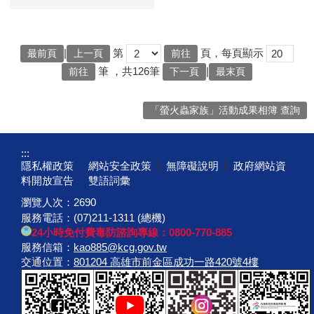
|
第
頁，每頁顯示
最前頁
上一頁
筆
，共126筆
|
下一頁
最末頁
「螢火蟲家族」活動成果相簿 查詢
:::
隱私權政策
網站安全政策
無障礙說明
政府網站資
料開放宣告
雙語詞彙
瀏覽人次：
2690
服務電話：(07)211-1311 (總機)
24小時免付費毒防諮詢專線：0800-770-885
服務信箱：
kao885@kcg.gov.tw
交通位置：
801204 高雄市前金區成功一路420號4樓