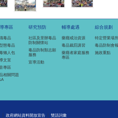
導專區
研究預防
輔導處遇
綜合規劃
識毒品
社區及里辦毒品
藥癮戒治資源
特定營業場
防制關懷站
型態毒品
毒品裁罰講習
毒品防制會
毒品防制類志願
毒懶人包
藥癮者家庭服務
施政重點
服務
專區
導文宣
宣導活動
音專區
品相關問題
&A
明
政府網站資料開放宣告
雙語詞彙