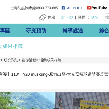
毒防諮詢專線0800-770-885
:::
氣溫
27 ~ 29
降雨
20%
專區
研究預防
輔導處遇
綜
動成果相簿
研究預防
宣導活動
活動成果相簿
導】113年7/20 muskung-原力出發-大光盃籃球邀請賽反