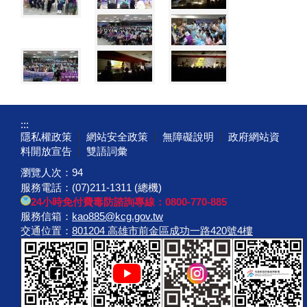
:::
隱私權政策
網站安全政策
無障礙說明
政府網站資
料開放宣告
雙語詞彙
瀏覽人次：
94
服務電話：(07)211-1311 (總機)
24小時免付費毒防諮詢專線：0800-770-885
服務信箱：
kao885@kcg.gov.tw
交通位置：
801204 高雄市前金區成功一路420號4樓