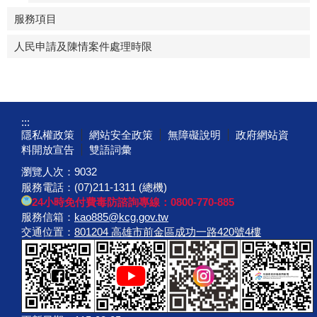
服務項目
人民申請及陳情案件處理時限
:::
隱私權政策
網站安全政策
無障礙說明
政府網站資
料開放宣告
雙語詞彙
瀏覽人次：
9032
服務電話：(07)211-1311 (總機)
24小時免付費毒防諮詢專線：0800-770-885
服務信箱：
kao885@kcg.gov.tw
交通位置：
801204 高雄市前金區成功一路420號4樓