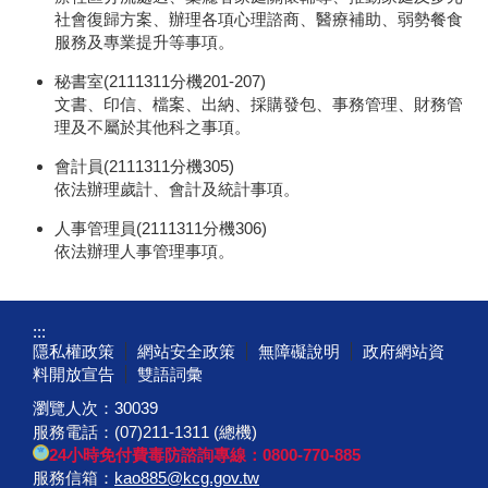
社會復歸方案、辦理各項心理諮商、醫療補助、弱勢餐食
服務及專業提升等事項。
秘書室(2111311分機201-207)
文書、印信、檔案、出納、採購發包、事務管理、財務管
理及不屬於其他科之事項。
會計員(2111311分機305)
依法辦理歲計、會計及統計事項。
人事管理員(2111311分機306)
依法辦理人事管理事項。
:::
隱私權政策
網站安全政策
無障礙說明
政府網站資
料開放宣告
雙語詞彙
瀏覽人次：
30039
服務電話：(07)211-1311 (總機)
24小時免付費毒防諮詢專線：0800-770-885
服務信箱：
kao885@kcg.gov.tw