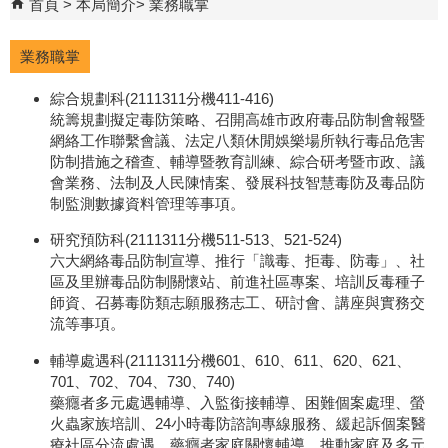
首頁
本局簡介
業務職掌
業務職掌
綜合規劃科(2111311分機411-416)
統籌規劃擬定毒防策略、召開高雄市政府毒品防制會報暨
網絡工作聯繫會議、法定八類休閒娛樂場所執行毒品危害
防制措施之稽查、輔導暨教育訓練、綜合研考暨市政、議
會業務、法制及人民陳情案、發展科技智慧毒防及毒品防
制監測數據資料管理等事項。
研究預防科(2111311分機511-513、521-524)
六大網絡毒品防制宣導、推行「識毒、拒毒、防毒」、社
區及里辦毒品防制關懷站、前進社區專案、培訓反毒種子
師資、召募毒防類志願服務志工、研討會、講座與實務交
流等事項。
輔導處遇科(2111311分機601、610、611、620、621、
701、702、704、730、740)
藥癮者多元處遇輔導、入監銜接輔導、困難個案處理、螢
火蟲家族培訓、24小時毒防諮詢專線服務、緩起訴個案醫
療社區分流處遇、藥癮者家庭關懷輔導、推動家庭及多元