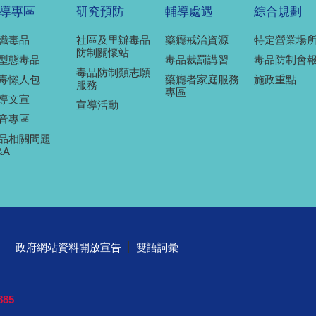
導專區
研究預防
輔導處遇
綜合規劃
識毒品
社區及里辦毒品
藥癮戒治資源
特定營業場
防制關懷站
型態毒品
毒品裁罰講習
毒品防制會
毒品防制類志願
毒懶人包
藥癮者家庭服務
施政重點
服務
專區
導文宣
宣導活動
音專區
品相關問題
&A
明
政府網站資料開放宣告
雙語詞彙
85