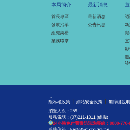
本局簡介
最新消息
宣
首長專區
最新消息
認
發展沿革
公告訊息
新
組織架構
識
業務職掌
宣
影
毒
Q
:::
隱私權政策
網站安全政策
無障礙說
瀏覽人次：
259
服務電話：(07)211-1311 (總機)
24小時免付費毒防諮詢專線：0800-770-8
服務信箱：
kao885@kcg.gov.tw