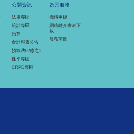
公開資訊
為民服務
所
法規專區
機構申辦
報
統計專區
網絡轉介書表下
載
預算
服務項目
會計報表公告
預算法62條之1
性平專區
CRPD專區