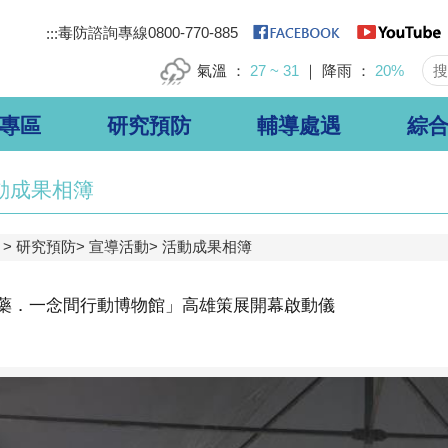
毒防諮詢專線0800-770-885
:::
氣溫
27 ~ 31
降雨
20%
專區
研究預防
輔導處遇
綜
動成果相簿
研究預防
宣導活動
活動成果相簿
藥．一念間行動博物館」高雄策展開幕啟動儀