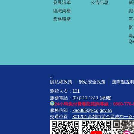
發展沿革
公告訊息
新
組織架構
識
業務職掌
宣
影
毒
Q
:::
隱私權政策
網站安全政策
無障礙說
瀏覽人次：
101
服務電話：(07)211-1311 (總機)
24小時免付費毒防諮詢專線：0800-770-8
服務信箱：
kao885@kcg.gov.tw
交通位置：
801204 高雄市前金區成功一路