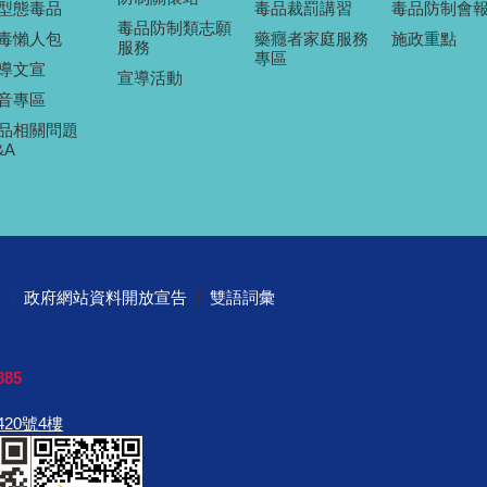
型態毒品
毒品裁罰講習
毒品防制會
毒品防制類志願
毒懶人包
藥癮者家庭服務
施政重點
服務
專區
導文宣
宣導活動
音專區
品相關問題
&A
明
政府網站資料開放宣告
雙語詞彙
85
420號4樓