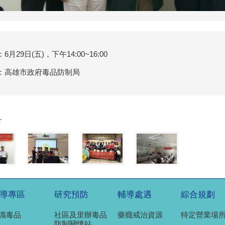
6月29日(五)，下午14:00~16:00
：高雄市政府毒品防制局
片
導專區
研究預防
輔導處遇
綜合規劃
識毒品
社區及里辦毒品
藥癮戒治資源
特定營業場
防制關懷站