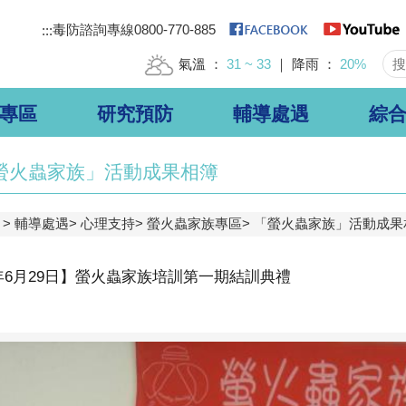
毒防諮詢專線0800-770-885
:::
氣溫
31 ~ 33
降雨
20%
專區
研究預防
輔導處遇
綜
螢火蟲家族」活動成果相簿
輔導處遇
心理支持
螢火蟲家族專區
「螢火蟲家族」活動成果
7年6月29日】螢火蟲家族培訓第一期結訓典禮