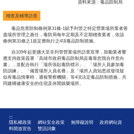
資料來源：毒品防制局
稽查及輔導訪查
毒品危害防制條例第31條-1賦予列管之特定營業場所業者善
盡場所管理之責任，毒防局每年定期及不定期稽查業者，依該
條例第31條之1規定應執行之4項毒品防制措施。
自109年起更擴大至非列管營業場所訪查宣導，鼓勵業者響
應支持政策簽署「高雄市政府毒品防制局反毒靠您我合作意向
書」，並配合執行「場所張貼毒防標示」、「場所人員參加毒
防訓練」、「備置場所人員名冊」及「場所人員知悉或發現疑
似有毒品情事時，通報警察機關」等4項法定毒品防制措施，共
同建構健康安全的住宿及休閒娛樂場所。
:::
隱私權政策
網站安全政策
無障礙說明
政府網站資
料開放宣告
雙語詞彙